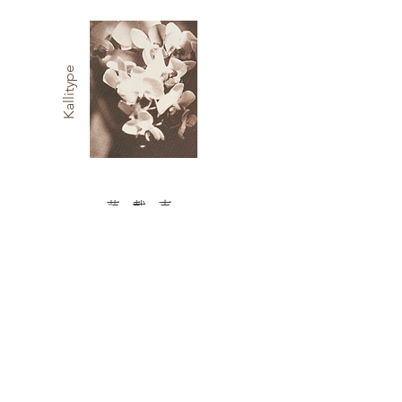
Kallitype
​范 戴 克
Vandyke