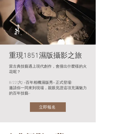
​重現1851濕版攝影之旅
當古典技藝遇上現代創作，會撞出什麼樣的火
花呢？
8/22(六) «百年相機濕版秀» 正式登場!
​邀請你一同來到現場，親眼見證這項充滿魅力
的百年技藝~
立即報名