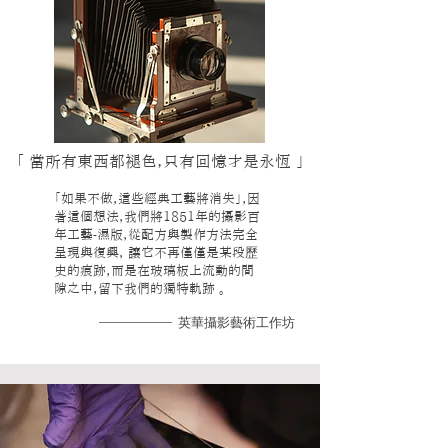
「 當所有東西都褪色，只有回憶才是永恆 」
「如果不做，這些經典工藝將消失」，因
著這個想法，我們將1851年的攝影百
年工藝-濕版，從配方與製作方法完全
呈現與復興， 讓它不再僅僅是某段歷
史的痕跡，而是在玻璃板上流動的間
隙之中，留下我們的獨特軌跡 。
英華攝影藝術工作坊