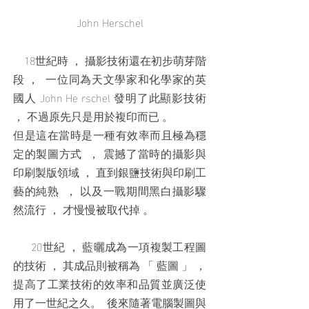
John Herschel
18世紀時 ， 攝影技術還在初步萌芽階
段 ， ⼀位同為天⽂學家和化學家的英
國⼈ John He rschel 發明了此顯影技術
， 不過原先只是用於複印而已 。
但是這在當時是一種有效率而且極為穩
定的製圖方式 ， 震撼了當時的攝影與
印刷製版領域 ， 直到銀鹽技術與印刷工
藝的純熟 ， 以及一戰期間黑白攝影驟
然流行 ， 才慢慢被取代掉 。
20世紀 ， 藍曬成為一項複製工程圖
的技術 ， 其成品則被稱為 「 藍圖 」 ，
提高了工業技術的效率和品質並廣泛使
用了一世紀之久。 後來隨著電腦製圖與